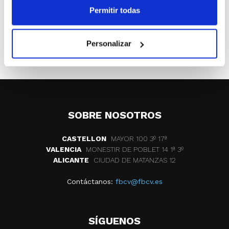
Permitir todas
Benifaió
.
Personalizar
ETIQUETAS
clubes
cb marcelina benifaio
SOBRE NOSOTROS
CASTELLON
MAYOR 100 3º 17ª
VALENCIA
MONESTIR DE POBLET 14 1ª 3º
ALICANTE
CIUDAD DE MATANZAS 12
Contáctanos:
fbcv@fbcv.es
SÍGUENOS