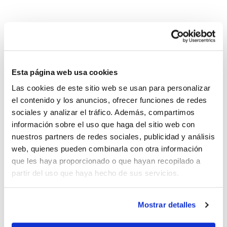
El
Club Baloncesto Marcelina Benifaió
organiza un torneo 3×3 para el día 14 de
agosto.
Esta página web usa cookies
Las cookies de este sitio web se usan para personalizar
El 3×3 Bàsquet al Carrer tendrá tres
el contenido y los anuncios, ofrecer funciones de redes
categorías:
sociales y analizar el tráfico. Además, compartimos
información sobre el uso que haga del sitio web con
nuestros partners de redes sociales, publicidad y análisis
Mini e Infantil
web, quienes pueden combinarla con otra información
Cadete y Junior
que les haya proporcionado o que hayan recopilado a
partir del uso que haya hecho de sus servicios.
Senior
Mostrar detalles
Más información e inscripciones a través
de las
redes sociales del CB Marcelina