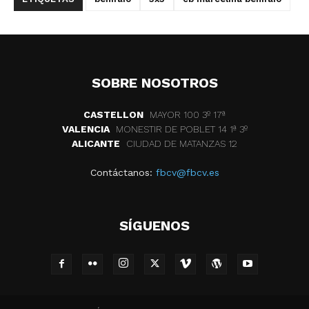
SOBRE NOSOTROS
CASTELLON
MAYOR 100 3º 17ª
VALENCIA
MONESTIR DE POBLET 14 1ª 3º
ALICANTE
CIUDAD DE MATANZAS 12
Contáctanos:
fbcv@fbcv.es
SÍGUENOS