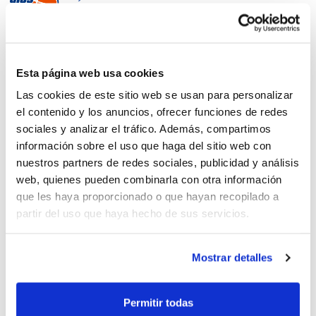
IR Benjamín: Calendarios Fase
Esta página web usa cookies
Campeonatos
Las cookies de este sitio web se usan para personalizar
el contenido y los anuncios, ofrecer funciones de redes
sociales y analizar el tráfico. Además, compartimos
información sobre el uso que haga del sitio web con
nuestros partners de redes sociales, publicidad y análisis
web, quienes pueden combinarla con otra información
IR Benjamín: Distribución de
que les haya proporcionado o que hayan recopilado a
grupos Fase Campeonatos
partir del uso que haya hecho de sus servicios.
Mostrar detalles
Benjamín IR cubre su primera
Permitir todas
etapa