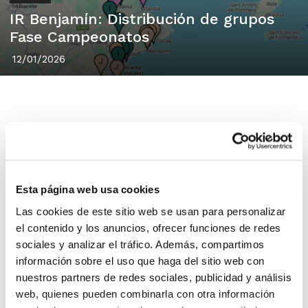
IR Benjamín: Distribución de grupos
Fase Campeonatos
12/01/2026
Publicada la distribución de grupos de la
Fase Campeonatos en la categoría
Esta página web usa cookies
Benjamín
, competición que acaba de
Las cookies de este sitio web se usan para personalizar
finalizar la 1ª Fase de la Liga este pasado
el contenido y los anuncios, ofrecer funciones de redes
fin de semana. La distribución de grupos se
sociales y analizar el tráfico. Además, compartimos
información sobre el uso que haga del sitio web con
ha llevado a cabo según lo establecido en
nuestros partners de redes sociales, publicidad y análisis
el
punto 3.4 de las Bases de Competición
web, quienes pueden combinarla con otra información