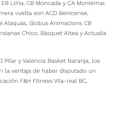
, EB Llíria, CB Moncada y CA Montemar.
rimera vuelta son ACD Benicense,
 Xe Alaquàs, Globus Animacions CB
rsianas Chico, Bàsquet Altea y Actualia
Pilar y Valencia Basket Naranja, los
on la ventaja de haber disputado un
ación F&H Fitness Vila-real BC,