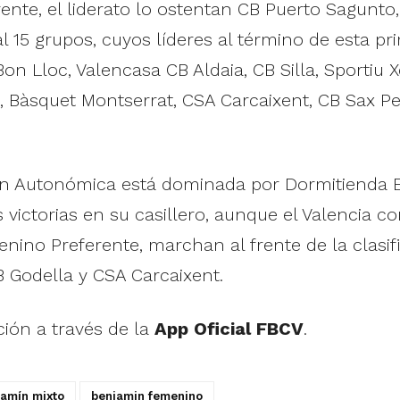
nte, el liderato lo ostentan CB Puerto Sagunto
l 15 grupos, cuyos líderes al término de esta p
Bon Lloc, Valencasa CB Aldaia, CB Silla, Sportiu
, Bàsquet Montserrat, CSA Carcaixent, CB Sax Pe
ón Autonómica está dominada por Dormitienda El 
victorias en su casillero, aunque el Valencia c
no Preferente, marchan al frente de la clasific
 Godella y CSA Carcaixent.
ción a través de la
App Oficial FBCV
.
jamín mixto
benjamin femenino