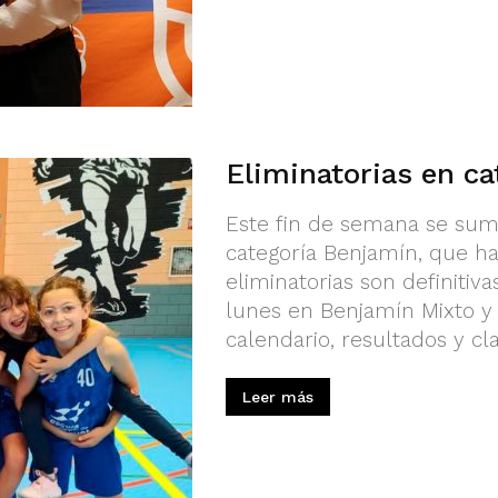
Eliminatorias en c
Este fin de semana se suma
categoría Benjamín, que ha 
eliminatorias son definitiva
lunes en Benjamín Mixto y
calendario, resultados y cla
Leer más