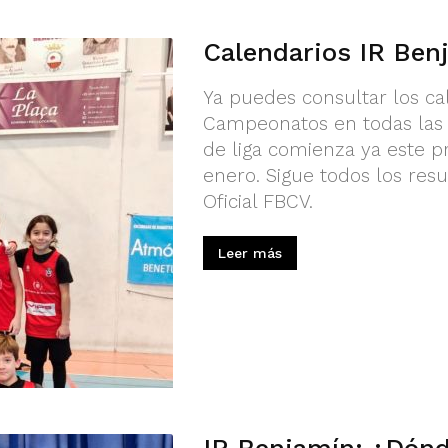
Calendarios IR Ben
Ya puedes consultar los ca
Campeonatos en todas las c
de liga comienza ya este p
enero. Sigue todos los resu
Oficial FBCV.
Leer más