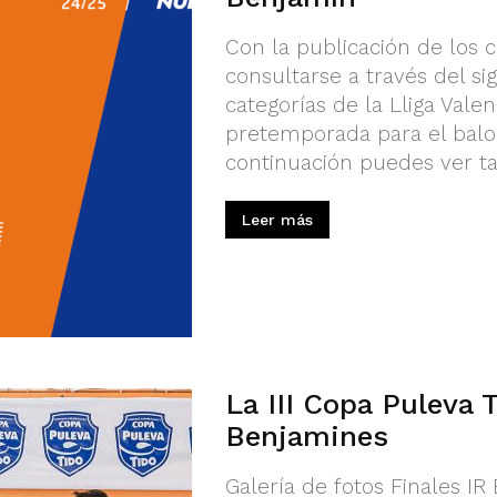
Con la publicación de los 
consultarse a través del si
categorías de la Lliga Vale
pretemporada para el balo
continuación puedes ver t
Leer más
La III Copa Puleva 
Benjamines
Galería de fotos Finales I