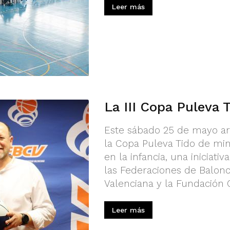
Leer más
La III Copa Puleva 
Este sábado 25 de mayo arr
la Copa Puleva Tido de min
en la infancia, una iniciat
las Federaciones de Balon
Valenciana y la Fundación C
Leer más