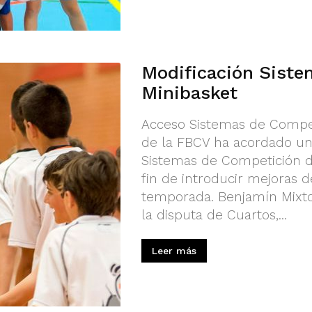
Modificación Sist
Minibasket
Acceso Sistemas de Compet
de la FBCV ha acordado una
Sistemas de Competición d
fin de introducir mejoras de
temporada. Benjamín Mixt
la disputa de Cuartos,...
Leer más