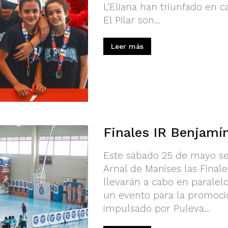
L'Eliana han triunfado en c
El Pilar son...
Leer más
Finales IR Benjamí
Este sábado 25 de mayo se
Arnal de Manises las Final
llevarán a cabo en paralelo
un evento para la promoció
impulsado por Puleva...