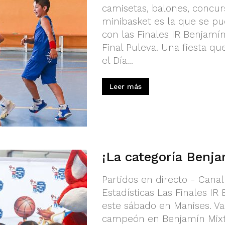
camisetas, balones, concurs
minibasket es la que se pu
con las Finales IR Benjamín
Final Puleva. Una fiesta qu
el Día...
Leer más
¡La categoría Benj
Partidos en directo - Cana
Estadísticas Las Finales I
este sábado en Manises. V
campeón en Benjamín Mixto