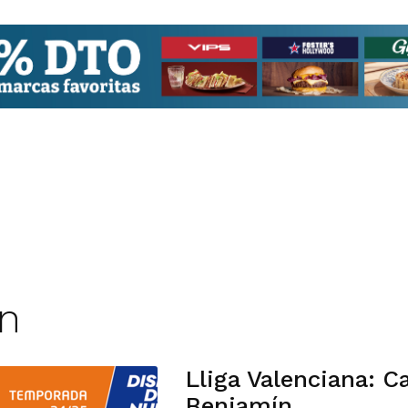
in
Lliga Valenciana: C
Benjamín