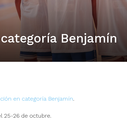
 categoría Benjamín
ción en categoría Benjamín
.
l 25-26 de octubre.