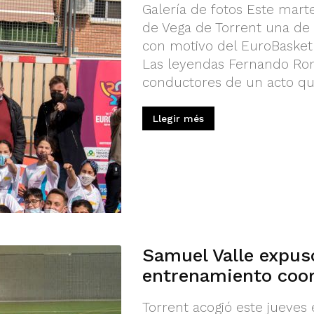
Galería de fotos Este mart
de Vega de Torrent una de 
con motivo del EuroBasket V
Las leyendas Fernando Rom
conductores de un acto que
Llegir més
Samuel Valle expuso
entrenamiento coor
Torrent acogió este jueves 