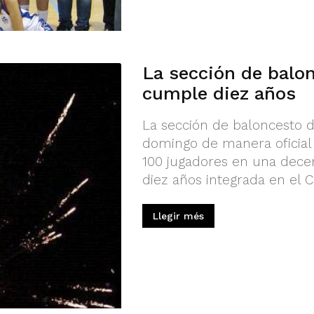
La sección de balo
cumple diez años
La sección de baloncesto d
domingo de manera oficial 
100 jugadores en una dece
diez años integrada en el C
Llegir més