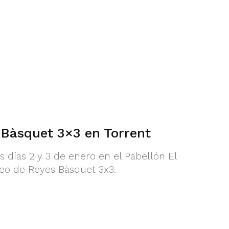
 Bàsquet 3×3 en Torrent
os días 2 y 3 de enero en el Pabellón El
neo de Reyes Bàsquet 3x3.