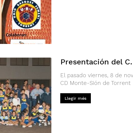
Presentación del C
El pasado viernes, 8 de no
CD Monte-Sión de Torrent 
Llegir més