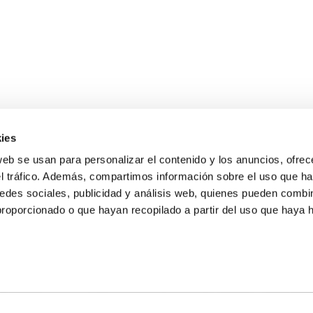
ies
web se usan para personalizar el contenido y los anuncios, ofrec
el tráfico. Además, compartimos información sobre el uso que ha
edes sociales, publicidad y análisis web, quienes pueden combin
proporcionado o que hayan recopilado a partir del uso que haya
E NOSALTRES
LLÓ
MAYOR 100 3º 17ª
IA
MONESTIR DE POBLET 14 1ª 3º
T
CIUDAD DE MATANZAS 12
ta
fbcv@fbcv.es