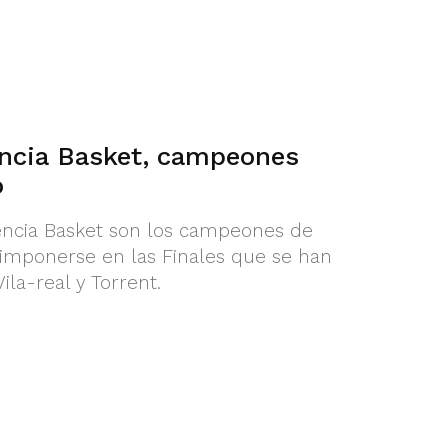
lencia Basket, campeones
o
alencia Basket son los campeones de
s imponerse en las Finales que se han
la-real y Torrent.