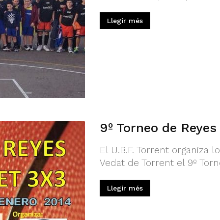
Llegir més
9º Torneo de Reyes
El U.B.F. Torrent organiza l
Vedat de Torrent el 9º Tor
Llegir més