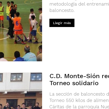
metodología del entrenamie
baloncesto.
Llegir més
C.D. Monte-Sión re
Torneo solidario
La sección de baloncesto 
Torneo 550 kilos de alime
Cáritas de la parroquia Nu