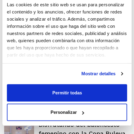
Las cookies de este sitio web se usan para personalizar
el contenido y los anuncios, ofrecer funciones de redes
sociales y analizar el tráfico. Además, compartimos
información sobre el uso que haga del sitio web con
Gran papel de la Comunidad
nuestros partners de redes sociales, publicidad y análisis
en la Copa Puleva
web, quienes pueden combinarla con otra información
que les haya proporcionado o que hayan recopilado a
partir del uso que haya hecho de sus servicios.
Mostrar detalles
Fase Final de la I Copa Puleva
de Minibasket Femenino
Permitir todas
Personalizar
Disfrutando del baloncesto
femenino con la Copa Puleva