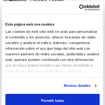
Colegio Loreto
Acuerdo de colaboración
Esta página web usa cookies
entre FBCV y Golsmedia
Las cookies de este sitio web se usan para personalizar
Sports
el contenido y los anuncios, ofrecer funciones de redes
sociales y analizar el tráfico. Además, compartimos
información sobre el uso que haga del sitio web con
nuestros partners de redes sociales, publicidad y análisis
web, quienes pueden combinarla con otra información
Burriana continuará
que les haya proporcionado o que hayan recopilado a
apostando por el baloncesto
partir del uso que haya hecho de sus servicios.
junto a la FBCV
Mostrar detalles
La FBCV y Torreblanca
Permitir todas
reafirman su colaboración