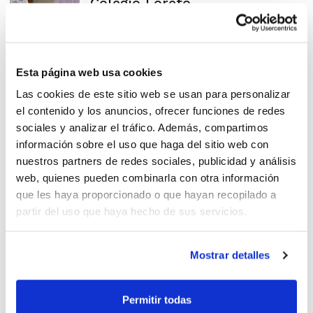
Colegio Loreto
Acuerdo de colaboración
Esta página web usa cookies
entre FBCV y Golsmedia
Las cookies de este sitio web se usan para personalizar
Sports
el contenido y los anuncios, ofrecer funciones de redes
sociales y analizar el tráfico. Además, compartimos
información sobre el uso que haga del sitio web con
nuestros partners de redes sociales, publicidad y análisis
web, quienes pueden combinarla con otra información
Burriana continuará
que les haya proporcionado o que hayan recopilado a
apostando por el baloncesto
partir del uso que haya hecho de sus servicios.
junto a la FBCV
Mostrar detalles
La FBCV y Torreblanca
Permitir todas
reafirman su colaboración