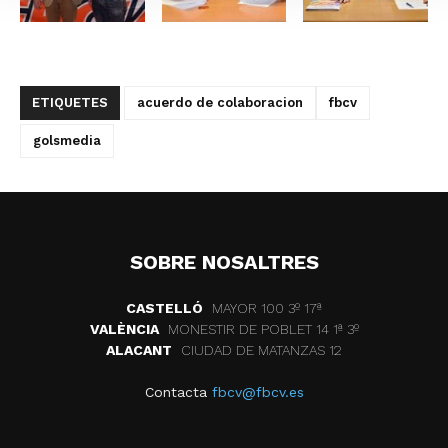
ETIQUETES
acuerdo de colaboracion
fbcv
golsmedia
SOBRE NOSALTRES
CASTELLÓ
MAYOR 100 3º 17ª
VALÈNCIA
MONESTIR DE POBLET 14 1ª 3º
ALACANT
CIUDAD DE MATANZAS 12
Contacta
fbcv@fbcv.es