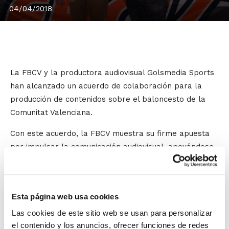
04/04/2018
La FBCV y la productora audiovisual Golsmedia Sports
han alcanzado un acuerdo de colaboración para la
producción de contenidos sobre el baloncesto de la
Comunitat Valenciana.
Con este acuerdo, la FBCV muestra su firme apuesta
por impulsar la comunicación audiovisual, apoyándose
en las nuevas tendencias tecnológicas y haciéndolo de
la mano de una empresa con una contrastada
experiencia en el mundo del deporte.
Esta página web usa cookies
Las cookies de este sitio web se usan para personalizar
Salvador Fabregat
, presidente de la FBCV, y
Alberto
el contenido y los anuncios, ofrecer funciones de redes
Aparicio
, director general de
Golsmedia Sports
, han