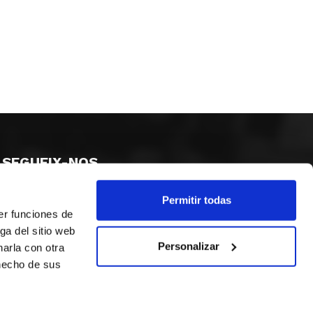
SEGUEIX-NOS
Permitir todas
er funciones de
ga del sitio web
Personalizar
arla con otra
 hecho de sus