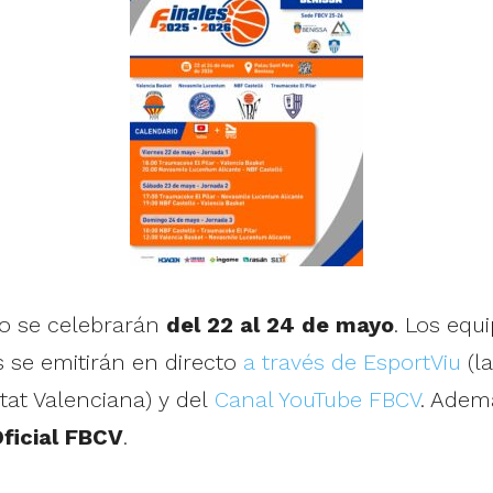
co se celebrarán
del 22 al 24 de mayo
. Los equ
 se emitirán en directo
a través de EsportViu
(la
at Valenciana) y del
Canal YouTube FBCV
. Adem
Oficial FBCV
.