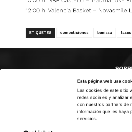
10:00 h. NBF Castelló – Traumacoke El 
12:00 h. Valencia Basket – Novasmile 
ETIQUETES
competiciones
benissa
fases 
SOBR
Esta página web usa cook
CASTE
VALÈNC
Las cookies de este sitio 
ALACAN
redes sociales y analizar 
con nuestros partners de r
Contac
información que les haya 
servicios.