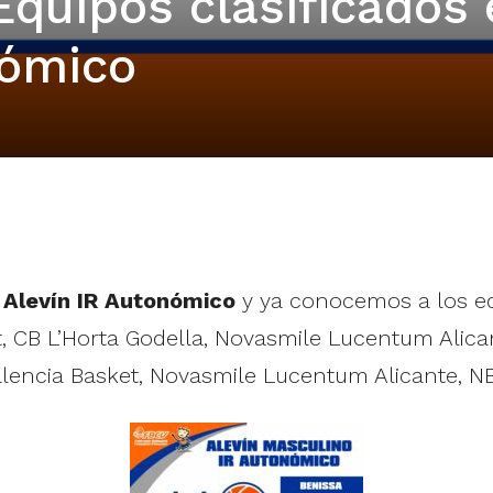
Equipos clasificados
nómico
n
Alevín IR Autonómico
y ya conocemos a los equ
 CB L’Horta Godella, Novasmile Lucentum Alican
encia Basket, Novasmile Lucentum Alicante, NBF