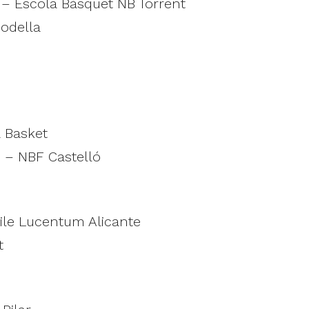
 – Escola Bàsquet NB Torrent
Godella
a Basket
 – NBF Castelló
ile Lucentum Alicante
t