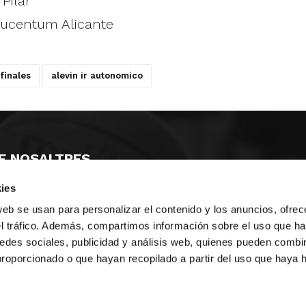
Pilar
Lucentum Alicante
finales
alevin ir autonomico
E NOSALTRES
ies
LLÓ
MAYOR 100 3º 17ª
IA
MONESTIR DE POBLET 14 1ª 3º
web se usan para personalizar el contenido y los anuncios, ofrec
T
CIUDAD DE MATANZAS 12
el tráfico. Además, compartimos información sobre el uso que ha
edes sociales, publicidad y análisis web, quienes pueden combin
ta
fbcv@fbcv.es
proporcionado o que hayan recopilado a partir del uso que haya