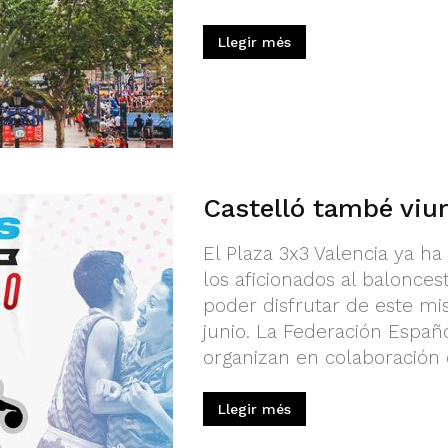
Llegir més
Castelló també viur
El Plaza 3x3 Valencia ya ha
los aficionados al balonce
poder disfrutar de este mi
junio. La Federación Españ
organizan en colaboración c
Llegir més