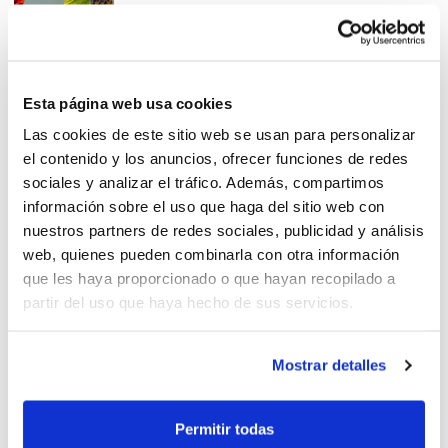
Àrbitres i entrenadors van
Esta página web usa cookies
compartir la formació inicial
Las cookies de este sitio web se usan para personalizar
de la temporada
el contenido y los anuncios, ofrecer funciones de redes
sociales y analizar el tráfico. Además, compartimos
información sobre el uso que haga del sitio web con
nuestros partners de redes sociales, publicidad y análisis
web, quienes pueden combinarla con otra información
Edició Alacant: Els campions
que les haya proporcionado o que hayan recopilado a
Mini es queden a Denia
partir del uso que haya hecho de sus servicios.
Mostrar detalles
Lliga Valenciana: Finales Mini
Permitir todas
en Moncofa y Denia