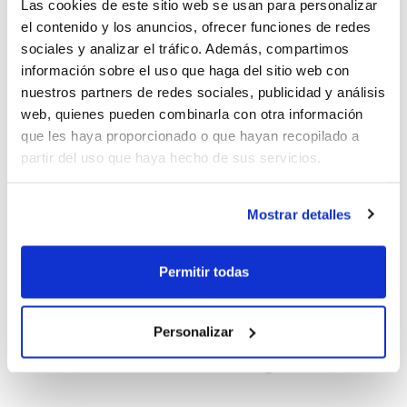
Valencia B, Sanus Psicología Uixó Bàsquet,
Las cookies de este sitio web se usan para personalizar
el contenido y los anuncios, ofrecer funciones de redes
CB Godella Don Bosco, CB Castellón y El
sociales y analizar el tráfico. Además, compartimos
Pilar D.
información sobre el uso que haga del sitio web con
nuestros partners de redes sociales, publicidad y análisis
web, quienes pueden combinarla con otra información
que les haya proporcionado o que hayan recopilado a
partir del uso que haya hecho de sus servicios.
Mostrar detalles
Permitir todas
Personalizar