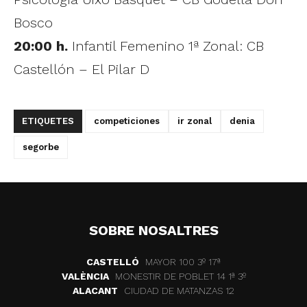
Bosco
20:00 h.
Infantil Femenino 1ª Zonal: CB
Castellón – El Pilar D
ETIQUETES
competiciones
ir zonal
denia
segorbe
SOBRE NOSALTRES
CASTELLÓ
MAYOR 100 3º 17ª
VALÈNCIA
MONESTIR DE POBLET 14 1ª 3º
ALACANT
CIUDAD DE MATANZAS 12