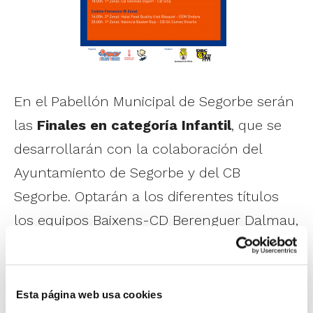
En el Pabellón Municipal de Segorbe serán
las
Finales en categoría Infantil
, que se
desarrollarán con la colaboración del
Ayuntamiento de Segorbe y del CB
Segorbe. Optarán a los diferentes títulos
los equipos Baixens-CD Berenguer Dalmau,
San Pedro Pascual, Bàsquet Comenius,
Peluquería Alejandro Ves CB Anna,
Carpintería Dioni Uixó Bàsquet, Maristas
Esta página web usa cookies