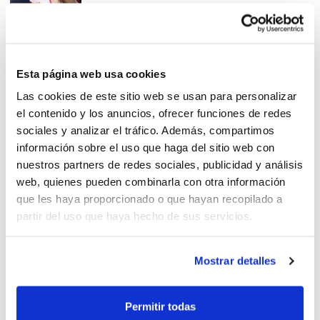
Copa del Rei: El València BC ja
Esta página web usa cookies
coneix rivals
Las cookies de este sitio web se usan para personalizar
el contenido y los anuncios, ofrecer funciones de redes
sociales y analizar el tráfico. Además, compartimos
información sobre el uso que haga del sitio web con
nuestros partners de redes sociales, publicidad y análisis
web, quienes pueden combinarla con otra información
Valencia Basket obri la Copa
que les haya proporcionado o que hayan recopilado a
del Rei davant el Reial Madrid
partir del uso que haya hecho de sus servicios.
Mostrar detalles
Fernando Calatrava, entre els
Permitir todas
12 àrbitres de la Copa del Rei