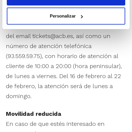
Atención al cliente
La ACB habilitará desde el 15 de diciembre
Personalizar
un servicio de atención al cliente a través
del email
tickets@acb.es
, así como un
número de atención telefónica
(93.559.59.75), con horario de atención al
cliente de 10:00 a 20:00 (hora peninsular),
de lunes a viernes. Del 16 de febrero al 22
de febrero, la atención será de lunes a
domingo.
Movilidad reducida
En caso de que estés interesado en