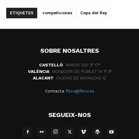
ETIQUETES
competiciones
Copa del Rey
SOBRE NOSALTRES
CASTELLÓ
MAYOR 100 3º 17ª
VALÈNCIA
MONESTIR DE POBLET 14 1ª 3º
ALACANT
CIUDAD DE MATANZAS 12
Contacta
fbcv@fbcv.es
SEGUEIX-NOS