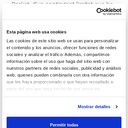
Basket, d'un contingent limitat que ha
adquirit. Serà el Club qui indique quin
serà el funcionament d'este procés de
Esta página web usa cookies
venda.
Las cookies de este sitio web se usan para personalizar
Fase 2: Venda al públic general. Inici
el contenido y los anuncios, ofrecer funciones de redes
sociales y analizar el tráfico. Además, compartimos
dimecres 17 de desembre a les 13.00
información sobre el uso que haga del sitio web con
hores.
nuestros partners de redes sociales, publicidad y análisis
web, quienes pueden combinarla con otra información
Fase 3: Els equips classificats disposaran
que les haya proporcionado o que hayan recopilado a
de 262 abonaments per club, que
partir del uso que haya hecho de sus servicios.
gestionarà cada un d'ells una vegada
aconseguisquen la classificació
Mostrar detalles
matemàtica per a l'esdeveniment.
Permitir todas