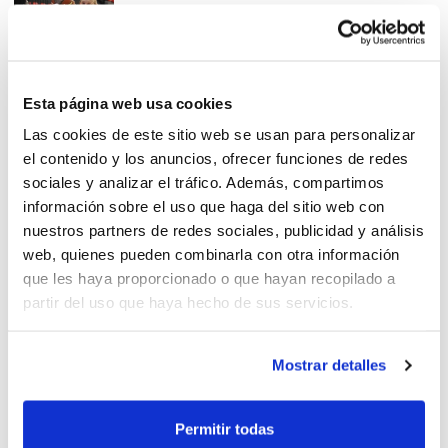
La Copa de S.M. La Reina será
Esta página web usa cookies
en Arganda del Rey
Las cookies de este sitio web se usan para personalizar
el contenido y los anuncios, ofrecer funciones de redes
sociales y analizar el tráfico. Además, compartimos
información sobre el uso que haga del sitio web con
nuestros partners de redes sociales, publicidad y análisis
web, quienes pueden combinarla con otra información
Ciudad Ros Casares supera al
que les haya proporcionado o que hayan recopilado a
Lotos Gdynia (84-70)
partir del uso que haya hecho de sus servicios.
Mostrar detalles
Ciudad Ros Casares gana tras
Permitir todas
una gran remontada (60-52)