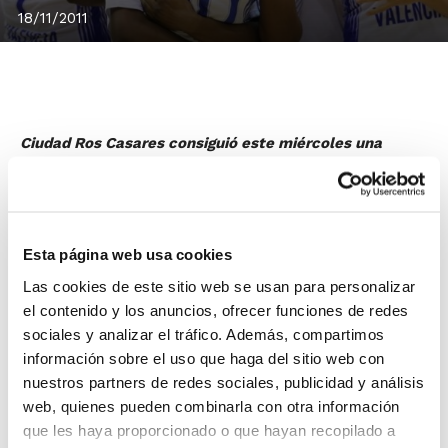
18/11/2011
Ciudad Ros Casares consiguió este miércoles una
importante victoria en La Fonteta ante el UMMC
Ekaterimburgo por 60-52 gracias a la reacción del
equipo en el último cuarto. El conjunto valenciano se
creció en defensa y esto le hizo mejorar en ataque,
Esta página web usa cookies
remontando el marcador en contra.
Las cookies de este sitio web se usan para personalizar
La mejor jugadora del encuentro fue la pívot belga
Ann
el contenido y los anuncios, ofrecer funciones de redes
Wauters
, que consiguió 17 puntos y ocho rebotes,
sociales y analizar el tráfico. Además, compartimos
mientras que por parte del UMMC Ekaterinburgo
información sobre el uso que haga del sitio web con
destacó Yelena Leuchanka, que finalizó el partido con
nuestros partners de redes sociales, publicidad y análisis
12 puntos y siete rebotes.
web, quienes pueden combinarla con otra información
que les haya proporcionado o que hayan recopilado a