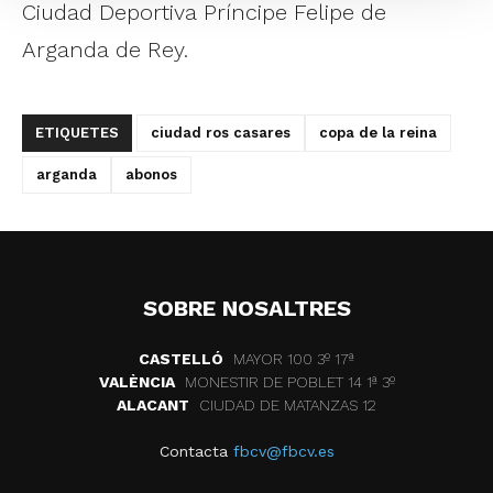
Ciudad Deportiva Príncipe Felipe de
Arganda de Rey.
ETIQUETES
ciudad ros casares
copa de la reina
arganda
abonos
SOBRE NOSALTRES
CASTELLÓ
MAYOR 100 3º 17ª
VALÈNCIA
MONESTIR DE POBLET 14 1ª 3º
ALACANT
CIUDAD DE MATANZAS 12
Contacta
fbcv@fbcv.es