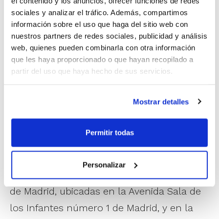
el contenido y los anuncios, ofrecer funciones de redes
Los abonos tienen un precio de 20 euros y dan
sociales y analizar el tráfico. Además, compartimos
derecho a presenciar las dos semifinales del sábado y
información sobre el uso que haga del sitio web con
la final del domingo, que tendrán lugar en la Ciudad
nuestros partners de redes sociales, publicidad y análisis
Deportiva Príncipe Felipe de Arganda del Rey.
web, quienes pueden combinarla con otra información
que les haya proporcionado o que hayan recopilado a
Los seguidores del Ciudad Ros Casares que no hayan
partir del uso que haya hecho de sus servicios.
adquirido el pack del club, pero que deseen apoyar al
equipo valenciano en la competición copera, todavía
Mostrar detalles
pueden comprar el abono a través del correo
electrónico enviando sus peticiones a la dirección:
areatecnica@fbm.es
.
Permitir todas
También pueden conseguir los abonos en
Personalizar
las oficinas de la Federación de Baloncesto
de Madrid, ubicadas en la Avenida Sala de
los Infantes número 1 de Madrid, y en la