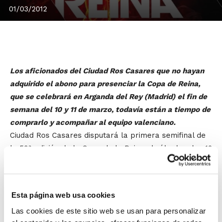
01/03/2012
Los aficionados del Ciudad Ros Casares que no hayan
adquirido el abono para presenciar la Copa de Reina,
que se celebrará en Arganda del Rey (Madrid) el fin de
semana del 10 y 11 de marzo, todavía están a tiempo de
comprarlo y acompañar al equipo valenciano.
Ciudad Ros Casares disputará la primera semifinal de
la 50ª edición de la Copa de la Reina el sábado a las 12
´00 horas (Teledeporte) contra Rivas Ecópolis,
mientras que la segunda semifinal enfrentará al
Perfumerías Avenida y al Girona FC el sábado a las 16
Esta página web usa cookies
´00 horas.
Las cookies de este sitio web se usan para personalizar