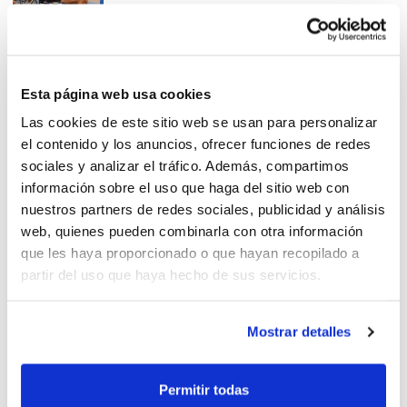
El Joventut guanya el XXI
Esta página web usa cookies
Torneig Minibàsquet Genovés
Las cookies de este sitio web se usan para personalizar
el contenido y los anuncios, ofrecer funciones de redes
sociales y analizar el tráfico. Además, compartimos
información sobre el uso que haga del sitio web con
nuestros partners de redes sociales, publicidad y análisis
web, quienes pueden combinarla con otra información
XXI Torneig Minibàsquet El
que les haya proporcionado o que hayan recopilado a
Genovés
partir del uso que haya hecho de sus servicios.
Mostrar detalles
El CB Genovés presenta el seu
Permitir todas
Torneig Cadet