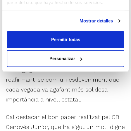
però en la final el resultat va ser molt
partir del uso que haya hecho de sus servicios.
diferent. Victòria per als madrilenys per un
tanteig de 69 a 84. Una final que no es va
Mostrar detalles
decidir fins a l'últim quart perquè fins a
eixe moment les alternances en el
Permitir todas
marcador van ser constants. El resultat de
Personalizar
la final és un reflex del que ha sigut el
torneig, igualtat entre els equips, i
reafirmant-se com un esdeveniment que
cada vegada va agafant més solidesa i
importància a nivell estatal.
Cal destacar el bon paper realitzat pel CB
Genovés Júnior, que ha sigut un molt digne