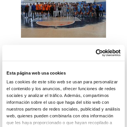
La disputa de la final entre Estudiantes i
València BC es presentava després del
partit del dia anterior en el qual també
Esta página web usa cookies
s'enfrontaven els mateixos dos equips. Una
Las cookies de este sitio web se usan para personalizar
repetició de l'encontre que ja va ser una
el contenido y los anuncios, ofrecer funciones de redes
sociales y analizar el tráfico. Además, compartimos
autèntica lliçó de bàsquet en categories de
información sobre el uso que haga del sitio web con
formació. En el primer partit, el València BC
nuestros partners de redes sociales, publicidad y análisis
web, quienes pueden combinarla con otra información
va guanyar per una diferència de 8 punts;
que les haya proporcionado o que hayan recopilado a