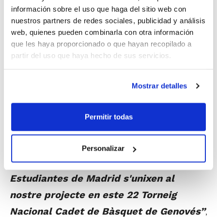
información sobre el uso que haga del sitio web con
ferramenta per a enganxar a la gent
nuestros partners de redes sociales, publicidad y análisis
jove i una vegada entren en la roda del
web, quienes pueden combinarla con otra información
que les haya proporcionado o que hayan recopilado a
club intentar transmetre eixos valors
partir del uso que haya hecho de sus servicios.
que poden presumir de tindre. I els
tornejos són un bon reclam, i amb el
Mostrar detalles
que hui presentem no volem canviar.
Som un club capaç d'oferir bàsquet per
Permitir todas
a tots i a més compartir pista amb les
millors pedreres del bàsquet estatal:
Personalizar
València BC, Joventut de Badalona i
Estudiantes de Madrid s'unixen al
nostre projecte en este 22 Torneig
Nacional Cadet de Bàsquet de Genovés”
,