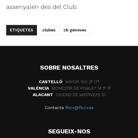
assenyalen des del Club.
ETIQUETES
clubes
cb genoves
SOBRE NOSALTRES
CASTELLÓ
MAYOR 100 3º 17ª
VALÈNCIA
MONESTIR DE POBLET 14 1ª 3º
ALACANT
CIUDAD DE MATANZAS 12
Contacta
fbcv@fbcv.es
SEGUEIX-NOS