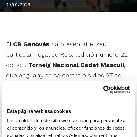
09/01/2026
El
CB Genovés
ha presentat el seu
particular regal de Reis, l'edició número 22
del seu
Torneig Nacional Cadet Masculí
,
que enguany se celebrarà els dies 27 de
febrer, 28 de febrer i 1 de març en el
Pavelló Municipal de la localitat amb la
participació d'Estudiantes, València Basket,
Esta página web usa cookies
Joventut de Badalona i CB Genovés Júnior.
Las cookies de este sitio web se usan para personalizar
el contenido y los anuncios, ofrecer funciones de redes
“El bàsquet ha de ser la nostra
sociales y analizar el tráfico. Además, compartimos