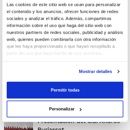
Las cookies de este sitio web se usan para personalizar
el contenido y los anuncios, ofrecer funciones de redes
sociales y analizar el tráfico. Además, compartimos
información sobre el uso que haga del sitio web con
Acuerdo de colaboración del
nuestros partners de redes sociales, publicidad y análisis
CB Andros Burjassot
web, quienes pueden combinarla con otra información
que les haya proporcionado o que hayan recopilado a
partir del uso que haya hecho de sus servicios.
Mostrar detalles
Presentado el Club Andros
Burjassot
Permitir todas
Personalizar
Presentación del C.B. Andros
Burjassot