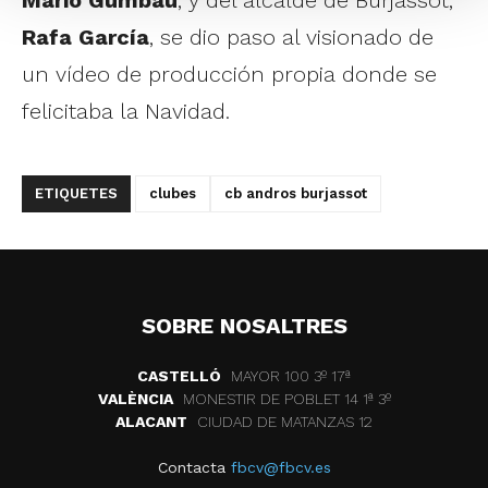
Mario Gumbau
, y del alcalde de Burjassot,
Rafa García
, se dio paso al visionado de
un vídeo de producción propia donde se
felicitaba la Navidad.
ETIQUETES
clubes
cb andros burjassot
SOBRE NOSALTRES
CASTELLÓ
MAYOR 100 3º 17ª
VALÈNCIA
MONESTIR DE POBLET 14 1ª 3º
ALACANT
CIUDAD DE MATANZAS 12
Contacta
fbcv@fbcv.es