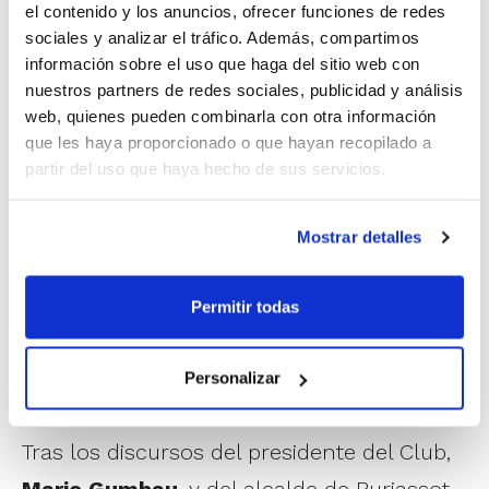
el contenido y los anuncios, ofrecer funciones de redes
todos los equipos del club: Alevín, Infantil
sociales y analizar el tráfico. Además, compartimos
Amarillo, Infantil Femenino, Infantil Morado,
información sobre el uso que haga del sitio web con
Cadete, Junior, Senior Zonal, y los dos
nuestros partners de redes sociales, publicidad y análisis
web, quienes pueden combinarla con otra información
grandes de la entidad: Senior Femenino
que les haya proporcionado o que hayan recopilado a
(que hasta el momento está invicto) y
partir del uso que haya hecho de sus servicios.
Senior Masculino Autonómico. Sin olvidar
al equipo de padres y madres, ya que
Mostrar detalles
también estos son amantes de practicar
Permitir todas
este deporte. Por último, la aparición de
nuestros compañeros del equipo de
Personalizar
integración Aderes.
Tras los discursos del presidente del Club,