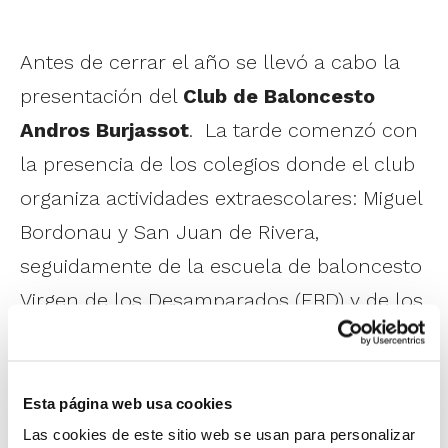
Antes de cerrar el año se llevó a cabo la
presentación del
Club de Baloncesto
Andros Burjassot
. La tarde comenzó con
la presencia de los colegios donde el club
organiza actividades extraescolares: Miguel
Bordonau y San Juan de Rivera,
seguidamente de la escuela de baloncesto
Virgen de los Desamparados (EBD) y de los
equipos de las escuelas deportivas del
ayuntamiento.
Esta página web usa cookies
El plato fuerte llegaba con la entrada de
Las cookies de este sitio web se usan para personalizar