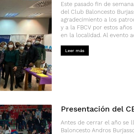
Este pasado fin de semana,
del Club Baloncesto Burjas
agradecimiento a los patro
y a la FBCV por estos años
en la localidad. Al evento a
Leer más
Presentación del C
Antes de cerrar el año se l
Baloncesto Andros Burjass