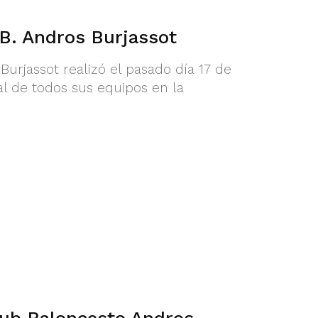
.B. Andros Burjassot
urjassot realizó el pasado día 17 de
al de todos sus equipos en la