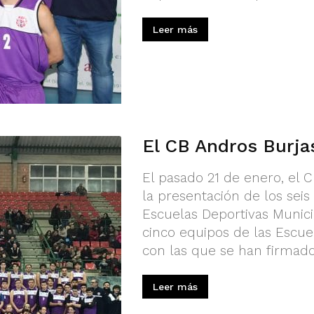
Leer más
El CB Andros Burja
El pasado 21 de enero, el 
la presentación de los seis 
Escuelas Deportivas Munici
cinco equipos de las Escue
con las que se han firmado
Leer más