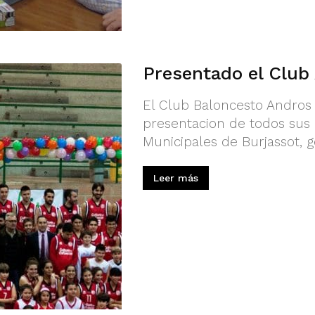
Presentado el Club
El Club Baloncesto Andros 
presentacion de todos sus 
Municipales de Burjassot, g
Leer más