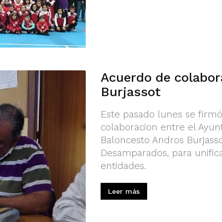
Acuerdo de colabor
Burjassot
Este pasado lunes se firm
colaboracion entre el Ayun
Baloncesto Andros Burjasso
Desamparados, para unifica
entidades.
Leer más