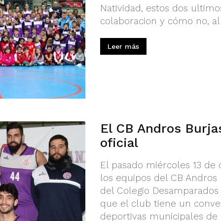
Natividad, estos dos ultim
colaboracion y cómo no, al
Leer más
El CB Andros Burjas
oficial
El pasado miércoles 13 de 
los equipos del CB Andros 
del Colegio Desamparados y
que el club tiene un conve
deportivas municipales de l