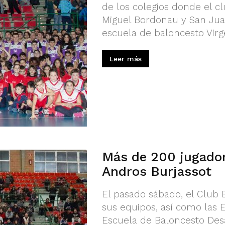
de los colegios donde el cl
Miguel Bordonau y San Jua
escuela de baloncesto Virg
Leer más
Más de 200 jugador
Andros Burjassot
El pasado sábado, el Club 
sus equipos, así como las E
Escuela de Baloncesto Des