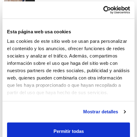
#fbcvBlog: Nou article sobre
Esta página web usa cookies
defensa a tota pista
Las cookies de este sitio web se usan para personalizar
el contenido y los anuncios, ofrecer funciones de redes
sociales y analizar el tráfico. Además, compartimos
información sobre el uso que haga del sitio web con
nuestros partners de redes sociales, publicidad y análisis
web, quienes pueden combinarla con otra información
Nou article sobre
que les haya proporcionado o que hayan recopilado a
entrenadors/es i comunicació
partir del uso que haya hecho de sus servicios.
Mostrar detalles
Errors en el joc dinàmic
Permitir todas