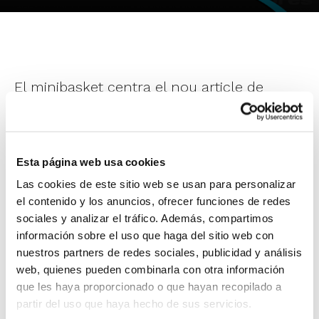
El minibasket centra el nou article de
formació que ens porta el Blog de la FBCV.
Félix De Fontecha
, entrenador superior de
Esta página web usa cookies
bàsquet, ens acosta unes certes reflexions
Las cookies de este sitio web se usan para personalizar
sobre la importància d'entrenar en
el contenido y los anuncios, ofrecer funciones de redes
sociales y analizar el tráfico. Además, compartimos
minibasket a partir de situacions i
información sobre el uso que haga del sitio web con
contextes reals que ajuden els esportistes
nuestros partners de redes sociales, publicidad y análisis
web, quienes pueden combinarla con otra información
a identificar millor el joc anant des de
que les haya proporcionado o que hayan recopilado a
l'entrenament al partit.
partir del uso que haya hecho de sus servicios.