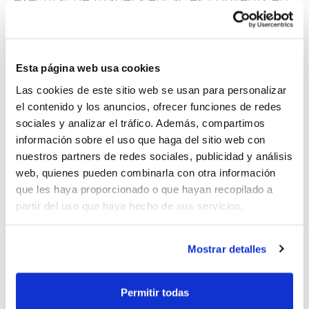
un element clau del desenvolupament
esportiu.
Esta página web usa cookies
I per això ho abordem en #fbcvBlog
Las cookies de este sitio web se usan para personalizar
el contenido y los anuncios, ofrecer funciones de redes
gràcies a la col·laboració de
Jose Ramón
sociales y analizar el tráfico. Además, compartimos
Peiró
, entrenador superior de bàsquet i
información sobre el uso que haga del sitio web con
nuestros partners de redes sociales, publicidad y análisis
fisioterapeuta de les seleccions de la
web, quienes pueden combinarla con otra información
Comunitat Valenciana. En este nou article,
que les haya proporcionado o que hayan recopilado a
el tècnic aborda de manera rigorosa i
partir del uso que haya hecho de sus servicios.
aplicada
com fomentar la presa de
Mostrar detalles
decisions en jugadors jóvens
, integrant
els principals models teòrics actuals amb
Permitir todas
propostes pràctiques traslladables al dia a