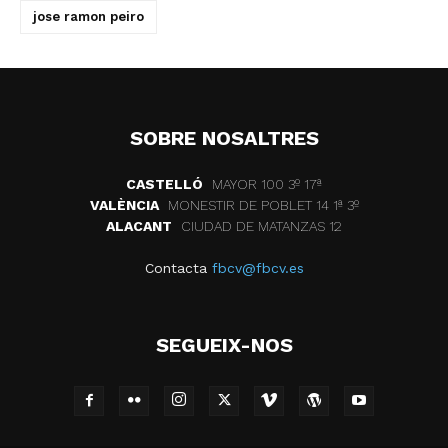
jose ramon peiro
SOBRE NOSALTRES
CASTELLÓ
MAYOR 100 3º 17ª
VALÈNCIA
MONESTIR DE POBLET 14 1ª 3º
ALACANT
CIUDAD DE MATANZAS 12
Contacta
fbcv@fbcv.es
SEGUEIX-NOS