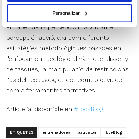
dia de l'entrenament. Al llarg del text
Personalizar
s'analitzen les fases del procés decisional,
el paper de la percepció i l'acoblament
percepció–acció, així com diferents
estratègies metodològiques basades en
l'enfocament ecològic-dinàmic, el disseny
de tasques, la manipulació de restriccions i
l'ús del feedback, el joc reduït o el vídeo
com a ferramentes formatives.
Article ja disponible en
#fbcvBlog
.
ETIQUETES
entrenadores
articulos
fbcvBlog