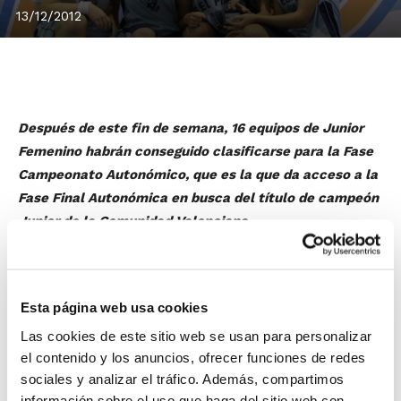
13/12/2012
Después de este fin de semana, 16 equipos de Junior
Femenino habrán conseguido clasificarse para la Fase
Campeonato Autonómico, que es la que da acceso a la
Fase Final Autonómica en busca del título de campeón
Junior de la Comunidad Valenciana.
Salvo incidencia, 15 equipos tienen ya asegurada la
clasificación. Son N.B.F. Castelló, UBE Castellón CBC,
Jovens L´Eliana, C.B.F. Puerto Sagunto, Picken Claret,
Esta página web usa cookies
Ros Casares Valencia, C.B. Alginet, Denia B.C.,
Las cookies de este sitio web se usan para personalizar
Fernández Consulting Benissa, BFSB Alicante-Motoval
el contenido y los anuncios, ofrecer funciones de redes
Torrevieja, C.B. Teixereta, C.B.F. Cabo Mar, C.B.F. Akra
sociales y analizar el tráfico. Además, compartimos
Leuka, Gioseppo Kids CBI y Clivus Bàsquet. La otra
información sobre el uso que haga del sitio web con