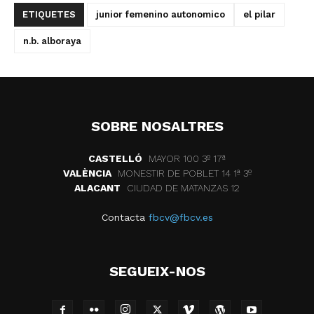
ETIQUETES
junior femenino autonomico
el pilar
n.b. alboraya
SOBRE NOSALTRES
CASTELLÓ
MAYOR 100 3º 17ª
VALÈNCIA
MONESTIR DE POBLET 14 1ª 3º
ALACANT
CIUDAD DE MATANZAS 12
Contacta
fbcv@fbcv.es
SEGUEIX-NOS