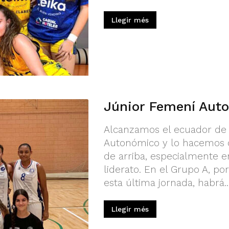
Llegir més
Júnior Femení Auto
Alcanzamos el ecuador de 
Autonómico y lo hacemos c
de arriba, especialmente en
liderato. En el Grupo A, po
esta última jornada, habrá..
Llegir més