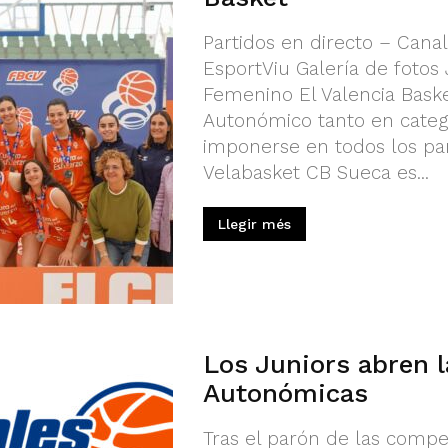
Partidos en directo – Cana
EsportViu Galería de fotos 
Femenino El Valencia Bask
Autonómico tanto en categ
imponerse en todos los par
Velabasket CB Sueca es...
Llegir més
Los Juniors abren l
Autonómicas
Tras el parón de las compe