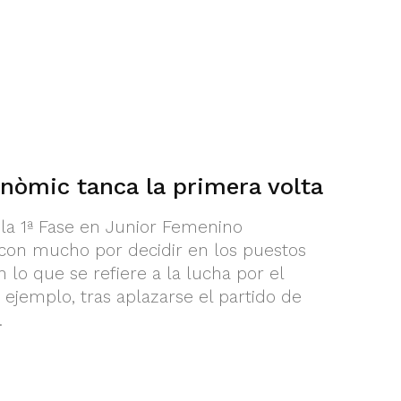
nòmic tanca la primera volta
la 1ª Fase en Junior Femenino
on mucho por decidir en los puestos
 lo que se refiere a la lucha por el
r ejemplo, tras aplazarse el partido de
.