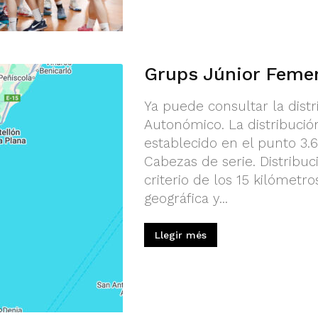
Grups Júnior Feme
Ya puede consultar la dist
Autonómico. La distribució
establecido en el punto 3.
Cabezas de serie. Distribuc
criterio de los 15 kilómetro
geográfica y...
Llegir més