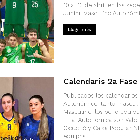
10 al 12 de abril en las se
Junior Masculino Autonómic
Llegir més
Calendaris 2a Fase
Publicados los calendarios
Autonómico, tanto mascul
Masculino, los ocho equipo
Final Autonómica son Valen
Castelló y Caixa Popular N
equipos...