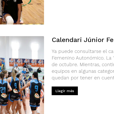
Calendari Júnior F
Ya puede consultarse el ca
Femenino Autonómico. La 1
de octubre. Mientras, conti
equipos en algunas categorí
quedan por tener en cuent
Llegir més