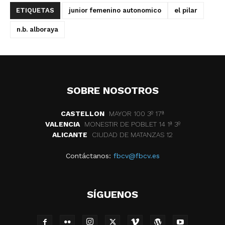
ETIQUETAS
junior femenino autonomico
el pilar
n.b. alboraya
SOBRE NOSOTROS
CASTELLON
MAYOR 100 3º 17ª
VALENCIA
MONESTIR DE POBLET 14 1ª 3º
ALICANTE
CIUDAD DE MATANZAS 12
Contáctanos:
fbcv@fbcv.es
SÍGUENOS