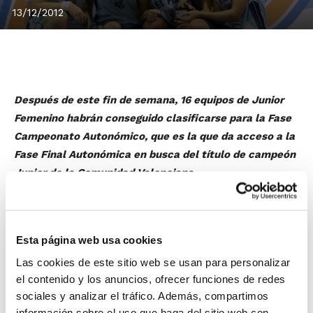
13/12/2012
Después de este fin de semana, 16 equipos de Junior
Femenino habrán conseguido clasificarse para la Fase
Campeonato Autonómico, que es la que da acceso a la
Fase Final Autonómica en busca del título de campeón
Junior de la Comunidad Valenciana.
Salvo incidencia, 15 equipos tienen ya asegurada la
clasificación. Son N.B.F. Castelló, UBE Castellón CBC,
Jovens L´Eliana, C.B.F. Puerto Sagunto, Picken Claret,
Esta página web usa cookies
Ros Casares Valencia, C.B. Alginet, Denia B.C.,
Las cookies de este sitio web se usan para personalizar
Fernández Consulting Benissa, BFSB Alicante-Motoval
el contenido y los anuncios, ofrecer funciones de redes
Torrevieja, C.B. Teixereta, C.B.F. Cabo Mar, C.B.F. Akra
sociales y analizar el tráfico. Además, compartimos
Leuka, Gioseppo Kids CBI y Clivus Bàsquet. La otra
información sobre el uso que haga del sitio web con