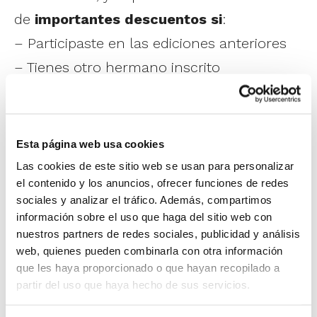
de
importantes descuentos si
:
– Participaste en las ediciones anteriores
– Tienes otro hermano inscrito
– Reservas un pack de varias semanas (si
llegaras a participar en las cinco semanas,
la última te sale gratis)
Esta página web usa cookies
Las cookies de este sitio web se usan para personalizar
A todas estas ventajas puedes sumarle la
el contenido y los anuncios, ofrecer funciones de redes
sociales y analizar el tráfico. Además, compartimos
opción de acogerte al
pago fraccionado
si
información sobre el uso que haga del sitio web con
contratas más de dos semanas.
nuestros partners de redes sociales, publicidad y análisis
web, quienes pueden combinarla con otra información
que les haya proporcionado o que hayan recopilado a
No te pierdas una de las actividades
partir del uso que haya hecho de sus servicios.
estrella de este verano, con la garantía y