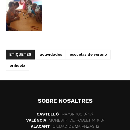
ETIQUETES
actividades
escuelas de verano
orihuela
SOBRE NOSALTRES
CASTELLÓ
MAYOR 100 3º 17ª
VALÈNCIA
MONESTIR DE POBLET 14 1ª 3º
ALACANT
CIUDAD DE MATANZAS 12