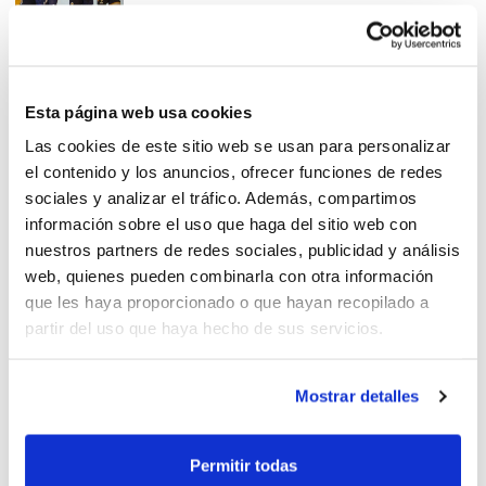
Copa Colegial & Bifrutas 2015
Esta página web usa cookies
Valencia
Las cookies de este sitio web se usan para personalizar
el contenido y los anuncios, ofrecer funciones de redes
sociales y analizar el tráfico. Además, compartimos
información sobre el uso que haga del sitio web con
nuestros partners de redes sociales, publicidad y análisis
web, quienes pueden combinarla con otra información
III Jornada educativa en
que les haya proporcionado o que hayan recopilado a
conductas adictivas y de
partir del uso que haya hecho de sus servicios.
riesgo
Mostrar detalles
Esport i família, els valors del
Permitir todas
bàsquet