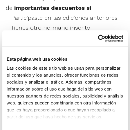
de
importantes descuentos si
:
– Participaste en las ediciones anteriores
– Tienes otro hermano inscrito
– Reservas un pack de varias semanas (si
llegaras a participar en las cinco semanas,
la última te sale gratis)
Esta página web usa cookies
Las cookies de este sitio web se usan para personalizar
A todas estas ventajas puedes sumarle la
el contenido y los anuncios, ofrecer funciones de redes
sociales y analizar el tráfico. Además, compartimos
opción de acogerte al
pago fraccionado
si
información sobre el uso que haga del sitio web con
contratas más de dos semanas.
nuestros partners de redes sociales, publicidad y análisis
web, quienes pueden combinarla con otra información
que les haya proporcionado o que hayan recopilado a
No te pierdas una de las actividades
partir del uso que haya hecho de sus servicios.
estrella de este verano, con la garantía y