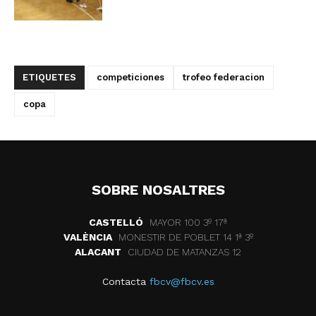
ETIQUETES
competiciones
trofeo federacion
copa
SOBRE NOSALTRES
CASTELLÓ
MAYOR 100 3º 17ª
VALÈNCIA
MONESTIR DE POBLET 14 1ª 3º
ALACANT
CIUDAD DE MATANZAS 12
Contacta
fbcv@fbcv.es