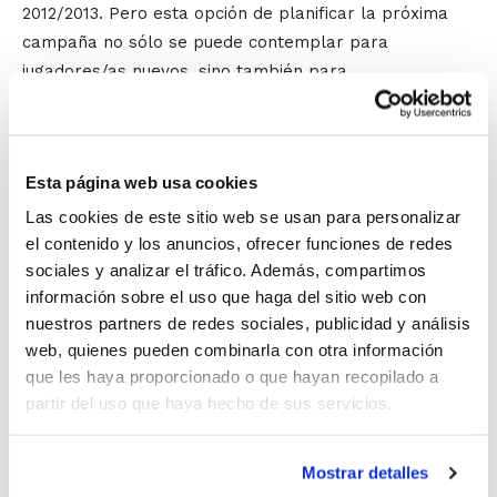
2012/2013. Pero esta opción de planificar la próxima
campaña no sólo se puede contemplar para
jugadores/as nuevos, sino también para
incorporaciones de jugadores/as procedentes de otros
lugares, puesto que existe libre inscripción.
Esta página web usa cookies
Además, todas las altas de jugadores/as son a coste
cero. Únicamente deberán abonar el Seguro de
Las cookies de este sitio web se usan para personalizar
el contenido y los anuncios, ofrecer funciones de redes
Accidente Deportivo (20 euros) los jugadores/as
sociales y analizar el tráfico. Además, compartimos
nuevos, que son quienes no han tenido licencia esta
información sobre el uso que haga del sitio web con
temporada ni en las Competiciones FBCV ni en
nuestros partners de redes sociales, publicidad y análisis
Iniciación al Rendimiento.
web, quienes pueden combinarla con otra información
que les haya proporcionado o que hayan recopilado a
Al igual que en la edición del pasado año, y tal y como
partir del uso que haya hecho de sus servicios.
sucede en la Lliga Valenciana, habrá
tres ediciones
del TF 2013:
Mostrar detalles
– Provincia de Alicante