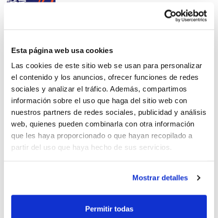
TF 2026: Horarios y sedes de
Esta página web usa cookies
las Finales
Las cookies de este sitio web se usan para personalizar
el contenido y los anuncios, ofrecer funciones de redes
sociales y analizar el tráfico. Además, compartimos
información sobre el uso que haga del sitio web con
nuestros partners de redes sociales, publicidad y análisis
web, quienes pueden combinarla con otra información
TF 2026: Castelló disfruta de
que les haya proporcionado o que hayan recopilado a
la seua competició 3×3
partir del uso que haya hecho de sus servicios.
Mostrar detalles
TF 2026: Sistemes de
Permitir todas
competició edició València