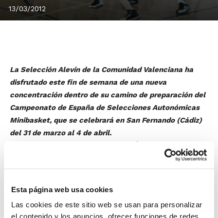
13/03/2012
La Selección Alevín de la Comunidad Valenciana ha
disfrutado este fin de semana de una nueva
concentración dentro de su camino de preparación del
Campeonato de España de Selecciones Autonómicas
Minibasket, que se celebrará en San Fernando (Cádiz)
del 31 de marzo al 4 de abril.
Los seleccionadores autonómicos,
Óscar Retortillo
i
Ana Irles
, han podido seguir trabajando de una manera
intensiva todos los conceptos de juego. Para ello,
además, han contado con la colaboración de L´Alcora
Esta página web usa cookies
B.C. y N.B.F. Castelló, con cuyos equipos infantiles han
Las cookies de este sitio web se usan para personalizar
podido disputar un encuentro amistoso para la puesta
el contenido y los anuncios, ofrecer funciones de redes