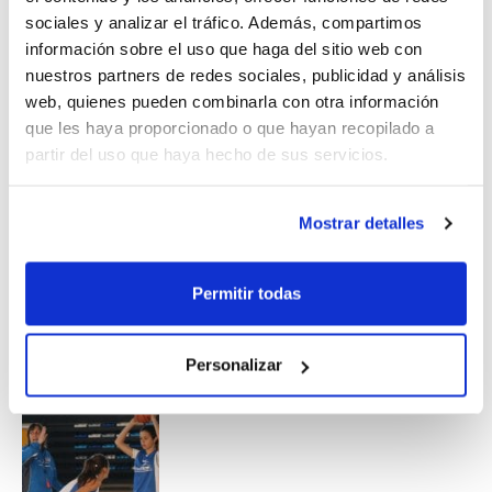
en práctica de todos los contenidos.
sociales y analizar el tráfico. Además, compartimos
información sobre el uso que haga del sitio web con
Esta concentración precede al Torneo de Selecciones
nuestros partners de redes sociales, publicidad y análisis
que se celebrará los días 17 y 18 de marzo en
web, quienes pueden combinarla con otra información
Terrassa, y en el que además de la Comunidad
que les haya proporcionado o que hayan recopilado a
Valenciana participarán las selecciones de Cataluña,
partir del uso que haya hecho de sus servicios.
Aragón e Islas Baleares.
Mostrar detalles
Permitir todas
Personalizar