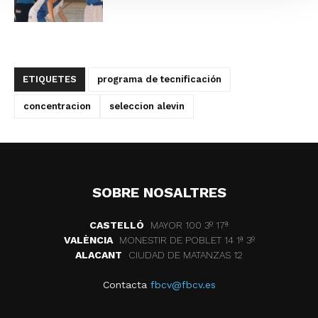
ETIQUETES
programa de tecnificación
concentracion
seleccion alevin
SOBRE NOSALTRES
CASTELLÓ
MAYOR 100 3º 17ª
VALÈNCIA
MONESTIR DE POBLET 14 1ª 3º
ALACANT
CIUDAD DE MATANZAS 12
Contacta
fbcv@fbcv.es