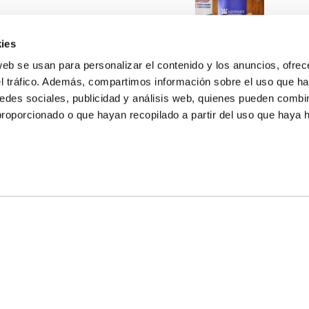
ies
web se usan para personalizar el contenido y los anuncios, ofrec
el tráfico. Además, compartimos información sobre el uso que ha
edes sociales, publicidad y análisis web, quienes pueden combin
proporcionado o que hayan recopilado a partir del uso que haya
E NOSALTRES
LLÓ
MAYOR 100 3º 17ª
IA
MONESTIR DE POBLET 14 1ª 3º
T
CIUDAD DE MATANZAS 12
ta
fbcv@fbcv.es
u de notícies
|
Política de privacitat