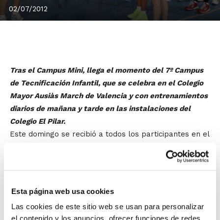
02/07/2012
Tras el Campus Mini, llega el momento del 7º Campus
de Tecnificación Infantil, que se celebra en el Colegio
Mayor Ausiàs March de Valencia y con entrenamientos
diarios de mañana y tarde en las instalaciones del
Colegio El Pilar.
Este domingo se recibió a todos los participantes en el
Campus y ya por la tarde, tras conocer a sus
entrenadores y tutores, realizaron una primera sesión
técnica que brilló por el ritmo que impusieron los
jugadores/as.
Esta página web usa cookies
Las cookies de este sitio web se usan para personalizar
Y como no podía ser de otra manera, la Final de la
el contenido y los anuncios, ofrecer funciones de redes