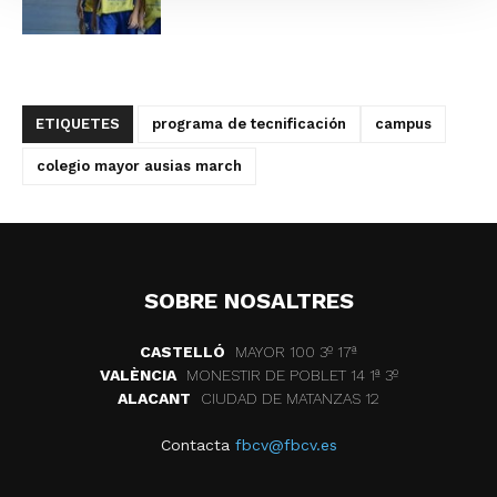
ETIQUETES
programa de tecnificación
campus
colegio mayor ausias march
SOBRE NOSALTRES
CASTELLÓ
MAYOR 100 3º 17ª
VALÈNCIA
MONESTIR DE POBLET 14 1ª 3º
ALACANT
CIUDAD DE MATANZAS 12
Contacta
fbcv@fbcv.es