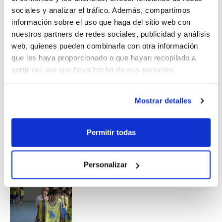
Eurocopa entre España e Italia marcó el final de una
sociales y analizar el tráfico. Además, compartimos
primera jornada intensa que abre una semana
información sobre el uso que haga del sitio web con
inolvidable para todos los participantes.
nuestros partners de redes sociales, publicidad y análisis
web, quienes pueden combinarla con otra información
Si has nacido entre los años 1995 y 1998, y no quieres
que les haya proporcionado o que hayan recopilado a
perderte este Campus, puedes todavía inscribirte al
7º
partir del uso que haya hecho de sus servicios.
Campus de Tecnificación Cadete Junior
. Empieza el
próximo 8 de julio.
Mostrar detalles
Permitir todas
Personalizar