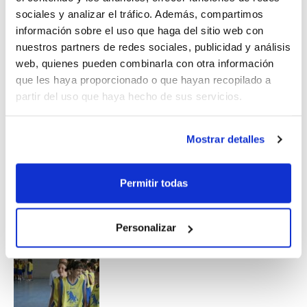
Eurocopa entre España e Italia marcó el final de una
sociales y analizar el tráfico. Además, compartimos
primera jornada intensa que abre una semana
información sobre el uso que haga del sitio web con
inolvidable para todos los participantes.
nuestros partners de redes sociales, publicidad y análisis
web, quienes pueden combinarla con otra información
Si has nacido entre los años 1995 y 1998, y no quieres
que les haya proporcionado o que hayan recopilado a
perderte este Campus, puedes todavía inscribirte al
7º
partir del uso que haya hecho de sus servicios.
Campus de Tecnificación Cadete Junior
. Empieza el
próximo 8 de julio.
Mostrar detalles
Permitir todas
Personalizar