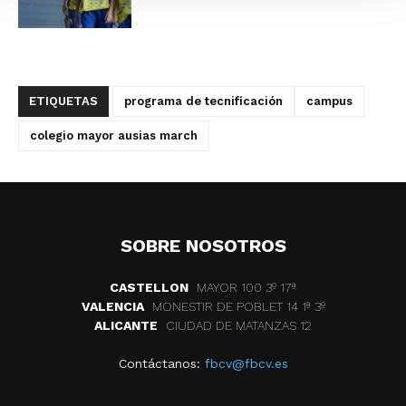
ETIQUETAS
programa de tecnificación
campus
colegio mayor ausias march
SOBRE NOSOTROS
CASTELLON
MAYOR 100 3º 17ª
VALENCIA
MONESTIR DE POBLET 14 1ª 3º
ALICANTE
CIUDAD DE MATANZAS 12
Contáctanos:
fbcv@fbcv.es