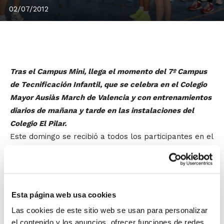
02/07/2012
Tras el Campus Mini, llega el momento del 7º Campus
de Tecnificación Infantil, que se celebra en el Colegio
Mayor Ausiàs March de Valencia y con entrenamientos
diarios de mañana y tarde en las instalaciones del
Colegio El Pilar.
Este domingo se recibió a todos los participantes en el
Campus y ya por la tarde, tras conocer a sus
entrenadores y tutores, realizaron una primera sesión
técnica que brilló por el ritmo que impusieron los
jugadores/as.
Esta página web usa cookies
Las cookies de este sitio web se usan para personalizar
Y como no podía ser de otra manera, la Final de la
el contenido y los anuncios, ofrecer funciones de redes