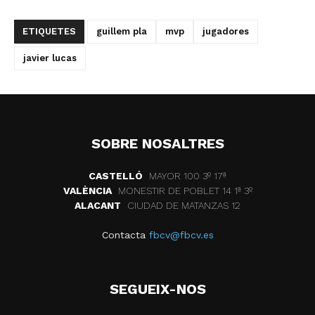
ETIQUETES
guillem pla
mvp
jugadores
javier lucas
SOBRE NOSALTRES
CASTELLÓ
MAYOR 100 3º 17ª
VALÈNCIA
MONESTIR DE POBLET 14 1ª 3º
ALACANT
CIUDAD DE MATANZAS 12
Contacta
fbcv@fbcv.es
SEGUEIX-NOS