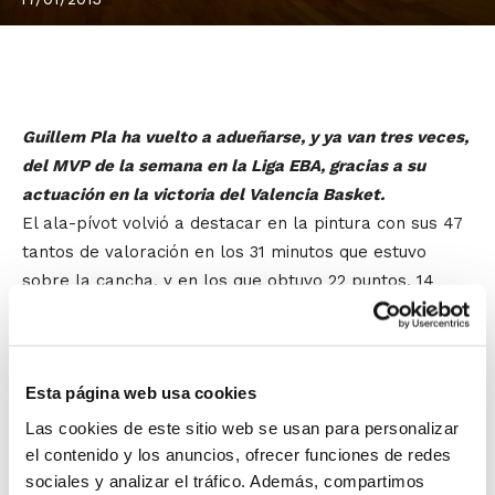
Guillem Pla ha vuelto a adueñarse, y ya van tres veces,
del MVP de la semana en la Liga EBA, gracias a su
actuación en la victoria del Valencia Basket.
El ala-pívot volvió a destacar en la pintura con sus 47
tantos de valoración en los 31 minutos que estuvo
sobre la cancha, y en los que obtuvo 22 puntos, 14
rebotes, 6 asistencias y 11 faltas recibidas. Números
de récord para este valenciano formado en las
categorías inferiores del C.B. Aldaia, C.B. El Pilar y C.B.
Esta página web usa cookies
L´Horta Godella.
Las cookies de este sitio web se usan para personalizar
Jornada muy positiva también para el alcoyano
Javier
el contenido y los anuncios, ofrecer funciones de redes
sociales y analizar el tráfico. Además, compartimos
Lucas
, que esta temporada cumple su cuarta