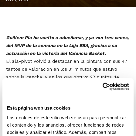
Guillem Pla ha vuelto a adueñarse, y ya van tres veces,
del MVP de la semana en la Liga EBA, gracias a su
actuación en la victoria del Valencia Basket.
El ala-pívot volvió a destacar en la pintura con sus 47
tantos de valoración en los 31 minutos que estuvo
sobre la cancha, y en los que obtuvo 22 puntos, 14
rebotes, 6 asistencias y 11 faltas recibidas. Números
de récord para este valenciano formado en las
categorías inferiores del C.B. Aldaia, C.B. El Pilar y C.B.
Esta página web usa cookies
L´Horta Godella.
Las cookies de este sitio web se usan para personalizar
Jornada muy positiva también para el alcoyano
Javier
el contenido y los anuncios, ofrecer funciones de redes
sociales y analizar el tráfico. Además, compartimos
Lucas
, que esta temporada cumple su cuarta