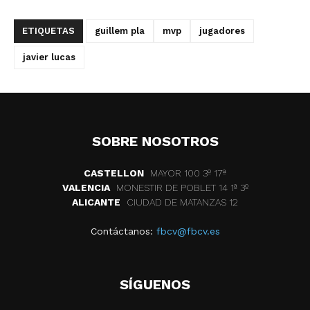
ETIQUETAS
guillem pla
mvp
jugadores
javier lucas
SOBRE NOSOTROS
CASTELLON
MAYOR 100 3º 17ª
VALENCIA
MONESTIR DE POBLET 14 1ª 3º
ALICANTE
CIUDAD DE MATANZAS 12
Contáctanos:
fbcv@fbcv.es
SÍGUENOS