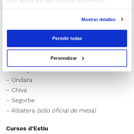
partir del uso que haya hecho de sus servicios.
Cursos se desarrollarán simultáneamente
en las siguientes localidades:
Mostrar detalles
– Valencia
(oficial de mesa con plazas
limitadas)
Permitir todas
– Alicante
Personalizar
– Castellón
– Ontinyent
– Ondara
– Chiva
– Segorbe
– Albatera
(sólo oficial de mesa)
Cursos d'Estiu