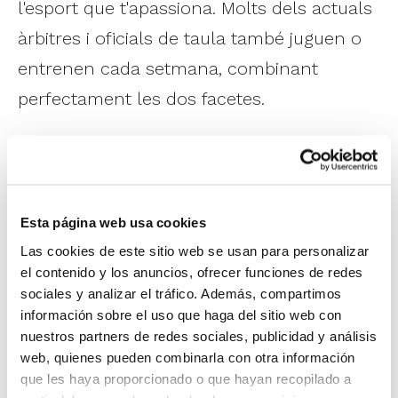
l'esport que t'apassiona. Molts dels actuals
àrbitres i oficials de taula també juguen o
entrenen cada setmana, combinant
perfectament les dos facetes.
Los nuevos
Cursos de Arbitraje y Oficial
de Mesa 2026/27
son una gran
oportunidad para dar un paso más en tu
Esta página web usa cookies
relación con el baloncesto y descubrir otra
Las cookies de este sitio web se usan para personalizar
manera de disfrutar en la pista.
Se
el contenido y los anuncios, ofrecer funciones de redes
sociales y analizar el tráfico. Además, compartimos
combina la formación online y
información sobre el uso que haga del sitio web con
presencial
, con el objetivo de ofrecer una
nuestros partners de redes sociales, publicidad y análisis
web, quienes pueden combinarla con otra información
preparación completa y adaptada a las
que les haya proporcionado o que hayan recopilado a
necesidades actuales del baloncesto. Los