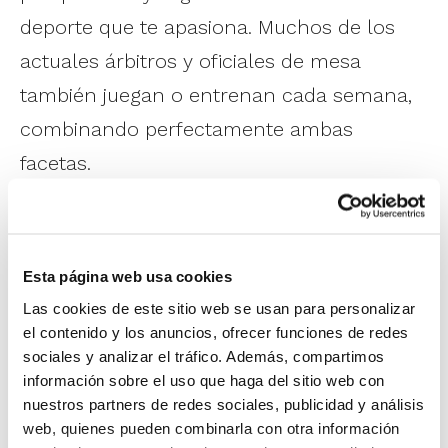
deporte que te apasiona. Muchos de los
actuales árbitros y oficiales de mesa
también juegan o entrenan cada semana,
combinando perfectamente ambas
facetas.
Los nuevos
Cursos de Arbitraje y Oficial
de Mesa 2026/27
son una gran
Esta página web usa cookies
oportunidad para dar un paso más en tu
Las cookies de este sitio web se usan para personalizar
relación con el baloncesto y descubrir otra
el contenido y los anuncios, ofrecer funciones de redes
sociales y analizar el tráfico. Además, compartimos
manera de disfrutar en la pista.
Se
información sobre el uso que haga del sitio web con
combina la formación online y
nuestros partners de redes sociales, publicidad y análisis
presencial
, con el objetivo de ofrecer una
web, quienes pueden combinarla con otra información