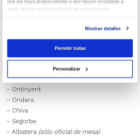
que les haya proporcionado o que hayan recopilado a
preparación completa y adaptada a las
partir del uso que haya hecho de sus servicios.
necesidades actuales del baloncesto. Los
Cursos se desarrollarán simultáneamente
Mostrar detalles
en las siguientes localidades:
– Valencia
(oficial de mesa con plazas
Permitir todas
limitadas)
– Alicante
Personalizar
– Castellón
– Ontinyent
– Ondara
– Chiva
– Segorbe
– Albatera
(sólo oficial de mesa)