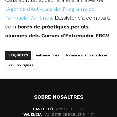
l'Agenda d'Activitats del Programa de
Formació Contínua
. L'assistència comptarà
com
hores de pràctiques per als
alumnes dels Cursos d'Entrenador FBCV
.
ETIQUETES
entrenadores
formacion entrenadores
xavi rodriguez
SOBRE NOSALTRES
CASTELLÓ
MAYOR 100 3º 17ª
VALÈNCIA
MONESTIR DE POBLET 14 1ª 3º