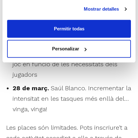
El clínic se celebrarà el 14 de març a partir
Mostrar detalles
de les 18.00 h., formant part de les
activitats formatives que encara resten per
Permitir todas
celebrar-se durant aquest mes de març:
Personalizar
23 de març.
Jorge Franco. Sistemes de
joc en funció de les necessitats dels
jugadors
28 de març.
Saúl Blanco. Incrementar la
intensitat en les tasques més enllà del…
vinga, vinga!
Les places són limitades. Pots inscriure't a
cada activitat accedint a ella a través de