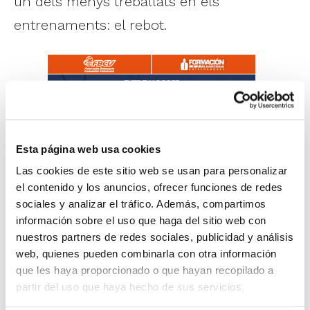
un dels menys treballats en els
entrenaments: el rebot.
Esta página web usa cookies
Las cookies de este sitio web se usan para personalizar
En eixa línia, l'activitat buscarà promoure la
el contenido y los anuncios, ofrecer funciones de redes
sociales y analizar el tráfico. Además, compartimos
importància del rebot com a part essencial
información sobre el uso que haga del sitio web con
en els objectius de l'entrenament tant en
nuestros partners de redes sociales, publicidad y análisis
la seua globalitat com en cadascuna de les
web, quienes pueden combinarla con otra información
que les haya proporcionado o que hayan recopilado a
tasques.
partir del uso que haya hecho de sus servicios.