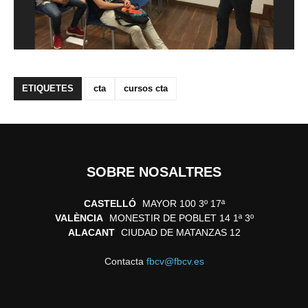
ETIQUETES
cta
cursos cta
SOBRE NOSALTRES
CASTELLÓ
MAYOR 100 3º 17ª
VALÈNCIA
MONESTIR DE POBLET 14 1ª 3º
ALACANT
CIUDAD DE MATANZAS 12
Contacta
fbcv@fbcv.es