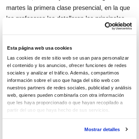
martes la primera clase presencial, en la que
los profesores les detallaron las principales
pautas de funcionamiento, incluyendo el uso
del Aula Web para la formación que se
Esta página web usa cookies
recibirá en formato no presencial.
Las cookies de este sitio web se usan para personalizar
el contenido y los anuncios, ofrecer funciones de redes
Los aspirantes que superen todos los
sociales y analizar el tráfico. Además, compartimos
contenidos entrarán a formar parte del CTA y
información sobre el uso que haga del sitio web con
nuestros partners de redes sociales, publicidad y análisis
podrán actuar de manera progresiva esta
web, quienes pueden combinarla con otra información
misma temporada en las Competiciones
que les haya proporcionado o que hayan recopilado a
partir del uso que haya hecho de sus servicios.
FBCV y en los XXXVII Jocs Esportius de la
Comunitat Valenciana.
Mostrar detalles