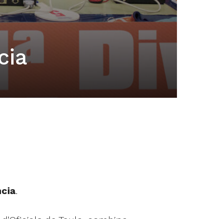
cia
ncia
.