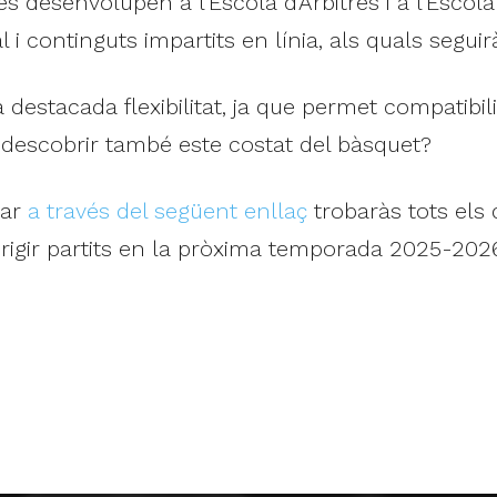
es desenvolupen a l'Escola d'Àrbitres i a l'Escola
 i continguts impartits en línia, als quals segui
a destacada flexibilitat, ja que permet compatibil
 descobrir també este costat del bàsquet?
tar
a través del següent enllaç
trobaràs tots els 
rigir partits en la pròxima temporada 2025-202