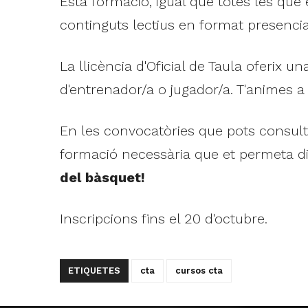
Esta formació, igual que totes les que 
continguts lectius en format presencial
La llicència d'Oficial de Taula oferix un
d'entrenador/a o jugador/a. T'animes a
En les convocatòries que pots consul
formació necessària que et permeta di
del bàsquet!
Inscripcions fins el 20 d'octubre.
ETIQUETES
cta
cursos cta