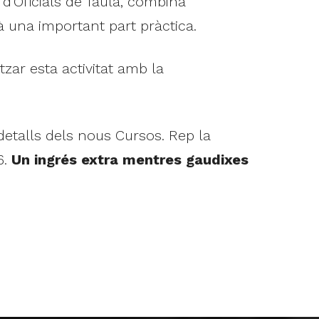
 d'Oficials de Taula, combina
rà una important part pràctica.
itzar esta activitat amb la
detalls dels nous Cursos. Rep la
6.
Un ingrés extra mentres gaudixes