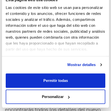
presencial y contenidos impartidos online,
Las cookies de este sitio web se usan para personalizar
a los que seguirá una importante parte
el contenido y los anuncios, ofrecer funciones de redes
sociales y analizar el tráfico. Además, compartimos
práctica.
información sobre el uso que haga del sitio web con
nuestros partners de redes sociales, publicidad y análisis
La licencia de Oficial de Mesa ofrece una
web, quienes pueden combinarla con otra información
que les haya proporcionado o que hayan recopilado a
destacada flexibilidad, puesto que permite
partir del uso que haya hecho de sus servicios.
compatibilizar esta actividad con la de
entrenador/a o jugador/a. ¿Te animas a
Mostrar detalles
descubrir también este lado del
baloncesto?
Permitir todas
En las convocatorias que puedes
Personalizar
consultar
a través del siguiente enlace
encontrarás todos los detalles del nuevo